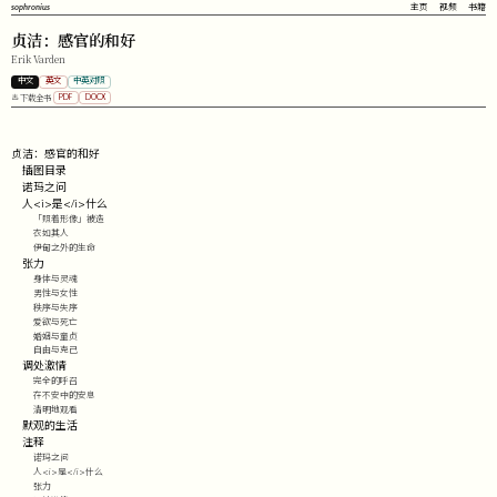
sophronius
主页
视频
书籍
贞洁：感官的和好
Erik Varden
中文
英文
中英对照
下载全书
PDF
DOCX
贞洁：感官的和好
插图目录
诺玛之问
人<i>是</i>什么
「照着形像」被造
衣如其人
伊甸之外的生命
张力
身体与灵魂
男性与女性
秩序与失序
爱欲与死亡
婚姻与童贞
自由与克己
调处激情
完全的呼召
在不安中的安息
清明地观看
默观的生活
注释
诺玛之问
人<i>是</i>什么
张力