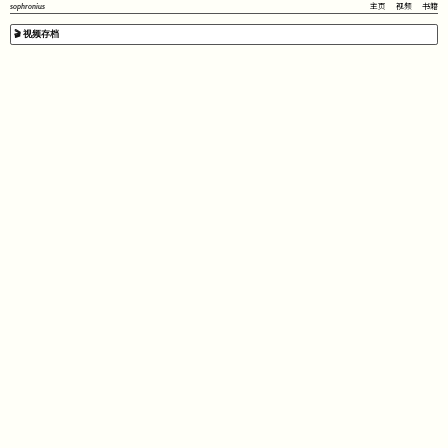
sophronius
主页
视频
书籍
🎬 视频存档