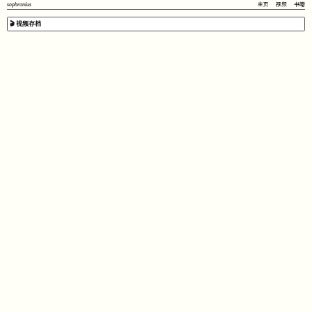
sophronius
主页
视频
书籍
🎬 视频存档