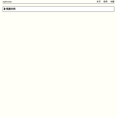
sophronius
主页
视频
书籍
🎬 视频存档