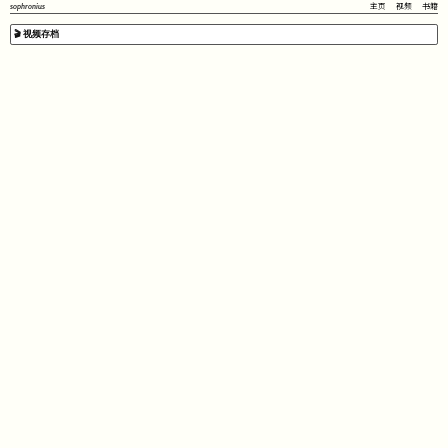
sophronius
主页
视频
书籍
🎬 视频存档