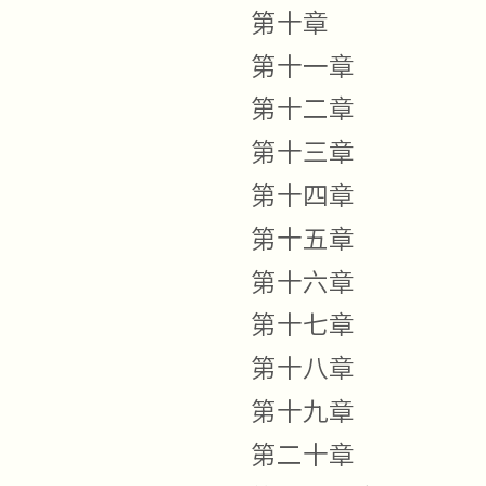
第十章
第十一章
第十二章
第十三章
第十四章
第十五章
第十六章
第十七章
第十八章
第十九章
第二十章