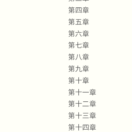
第四章
第五章
第六章
第七章
第八章
第九章
第十章
第十一章
第十二章
第十三章
第十四章