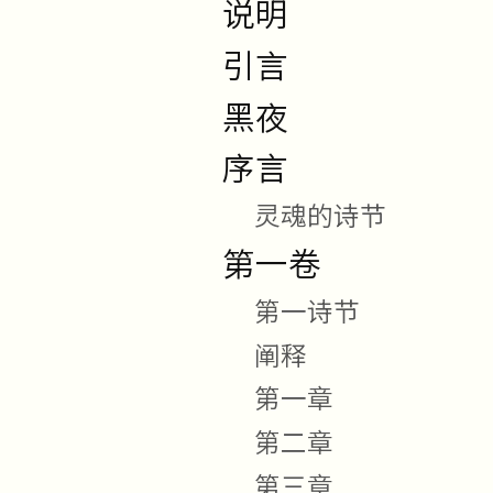
说明
引言
黑夜
序言
灵魂的诗节
第一卷
第一诗节
阐释
第一章
第二章
第三章