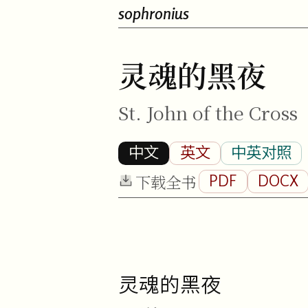
sophronius
灵魂的黑夜
St. John of the Cross
中文
英文
中英对照
下载全书
PDF
DOCX
灵魂的黑夜