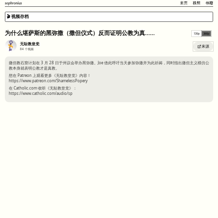
sophronius
主页
视频
书籍
🎬 视频存档
为什么堪萨斯的黑弥撒（撒但仪式）反而证明公教为真……
720p
360p
无耻教皇党
来源
84
个视频
撒但教石窟计划在 3 月 28 日于州议会举办黑弥撒。Joe 借此呼吁当天参加弥撒并为此祈祷，同时指出撒但主义模仿公
教本身就表明公教才是真教。
想在 Patreon 上观看更多《无耻教皇党》内容！
https://www.patreon.com/ShamelessPopery
在 Catholic.com 收听《无耻教皇党》：
https://www.catholic.com/audio/sp