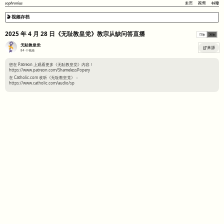
sophronius
主页
视频
书籍
🎬 视频存档
2025 年 4 月 28 日《无耻教皇党》教宗从缺问答直播
720p
360p
无耻教皇党
来源
84
个视频
想在 Patreon 上观看更多《无耻教皇党》内容！
https://www.patreon.com/ShamelessPopery
在 Catholic.com 收听《无耻教皇党》：
https://www.catholic.com/audio/sp