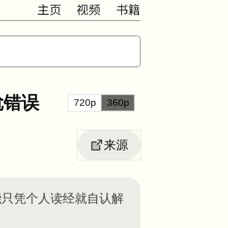
主页
视频
书籍
尬错误
720p
360p
来源
何不能只凭个人读经就自认解