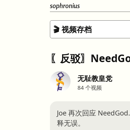
sophronius
🎬 视频存档
〖反驳〗NeedG
无耻教皇党
84
个视频
Joe 再次回应 Nee
释无误。