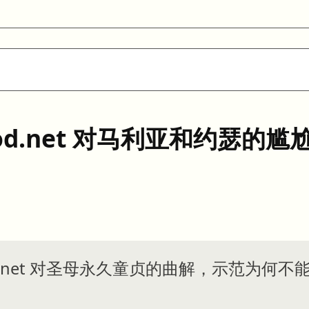
od.net 对马利亚和约瑟的尴
dGod.net 对圣母永久童贞的曲解，示范为