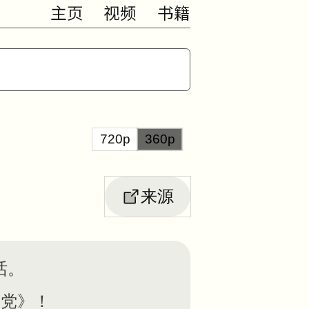
主页
视频
书籍
720p
360p
来源
话。
皇党》！