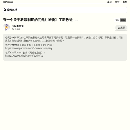
sophronius
主页
视频
书籍
🎬 视频存档
有一个关于教宗制度的问题〖难倒〗了新教徒……
720p
360p
无耻教皇党
来源
84
个视频
今天 Joe 解释为什么不同的新教徒会给出截然不同的答案：谁是第一位教宗？大多数人会〖拒绝〗承认是彼得，可如
果 Joe 能证明他们所有的答案都错了……那还会剩下谁呢？
想在 Patreon 上观看更多《无耻教皇党》内容！
https://www.patreon.com/ShamelessPopery
在 Catholic.com 收听《无耻教皇党》：
https://www.catholic.com/audio/sp