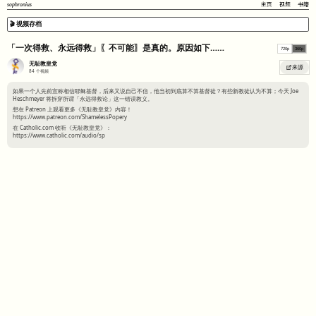
sophronius
主页
视频
书籍
🎬 视频存档
「一次得救、永远得救」〖不可能〗是真的。原因如下……
720p
360p
无耻教皇党
来源
84
个视频
如果一个人先前宣称相信耶稣基督，后来又说自己不信，他当初到底算不算基督徒？有些新教徒认为不算；今天 Joe
Heschmeyer 将拆穿所谓「永远得救论」这一错误教义。
想在 Patreon 上观看更多《无耻教皇党》内容！
https://www.patreon.com/ShamelessPopery
在 Catholic.com 收听《无耻教皇党》：
https://www.catholic.com/audio/sp