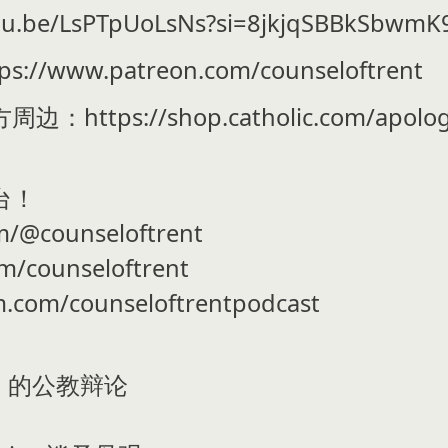
.be/LsPTpUoLsNs?si=8jkjqSBBkSbwmK
www.patreon.com/counseloftrent
s://shop.catholic.com/apologists
台！
m/@counseloftrent
om/counseloftrent
m.com/counseloftrentpodcast
徒」的公教辩论