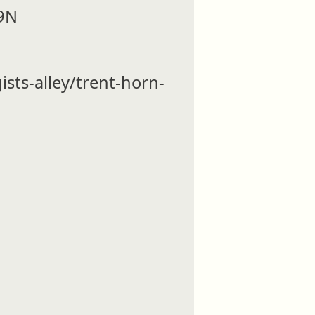
9N
-alley/trent-horn-