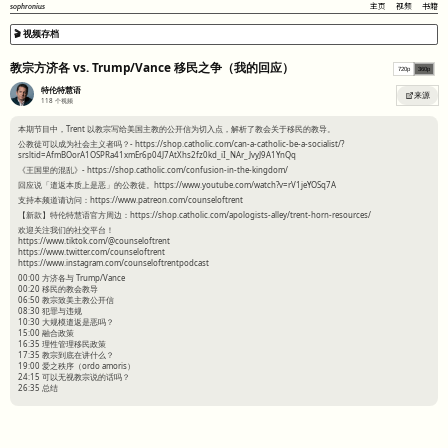
sophronius
主页
视频
书籍
🎬 视频存档
教宗方济各 vs. Trump/Vance 移民之争（我的回应）
720p
360p
特伦特慧语
来源
118
个视频
本期节目中，Trent 以教宗写给美国主教的公开信为切入点，解析了教会关于移民的教导。
公教徒可以成为社会主义者吗？- https://shop.catholic.com/can-a-catholic-be-a-socialist/?
srsltid=AfmBOorA1OSPRa41xmEr6p04J7AtXhs2fz0kd_iI_NAr_JvyJ9A1YnQq
《王国里的混乱》- https://shop.catholic.com/confusion-in-the-kingdom/
回应说「遣返本质上是恶」的公教徒。https://www.youtube.com/watch?v=rV1jeYOSq7A
支持本频道请访问：https://www.patreon.com/counseloftrent
【新款】特伦特慧语官方周边：https://shop.catholic.com/apologists-alley/trent-horn-resources/
欢迎关注我们的社交平台！
https://www.tiktok.com/@counseloftrent
https://www.twitter.com/counseloftrent
https://www.instagram.com/counseloftrentpodcast
00:00 方济各与 Trump/Vance
00:20 移民的教会教导
06:50 教宗致美主教公开信
08:30 犯罪与违规
10:30 大规模遣返是恶吗？
15:00 融合政策
16:35 理性管理移民政策
17:35 教宗到底在讲什么？
19:00 爱之秩序（ordo amoris）
24:15 可以无视教宗说的话吗？
26:35 总结