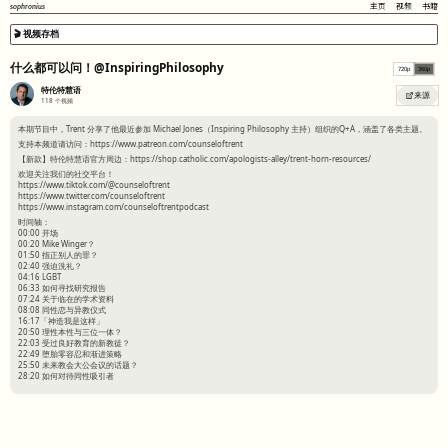
sophronius
主页
视频
书籍
🎬 视频存档
什么都可以问！@InspiringPhilosophy
720p
360p
特伦特慧语
来源
118
个视频
本期节目中，Trent 分享了他最近参加 Michael Jones（Inspiring Philosophy 主持）组织的Q+A，涵盖了各类主题。
支持本频道请访问：https://www.patreon.com/counseloftrent
【新款】特伦特慧语官方周边：https://shop.catholic.com/apologists-alley/trent-horn-resources/
欢迎关注我们的社交平台！
https://www.tiktok.com/@counseloftrent
https://www.twitter.com/counseloftrent
https://www.instagram.com/counseloftrentpodcast
时间轴：
00:00 开场
00:20 Mike Winger？
01:50 指正别人的罪？
02:40 强迫洗礼？
04:16 LGBT
06:33 如何寻找研究报告
07:24 关于临在的学术资料
08:08 同性恋与异教仪式
16:17「神造我是这样」
20:50 理性本性与三位一体？
22:03 受过良好教育的新教徒？
22:49 堕胎零容忍和渐进策略
25:50 未来教会大公会议的话题？
28:20 如何对待同性吸引者