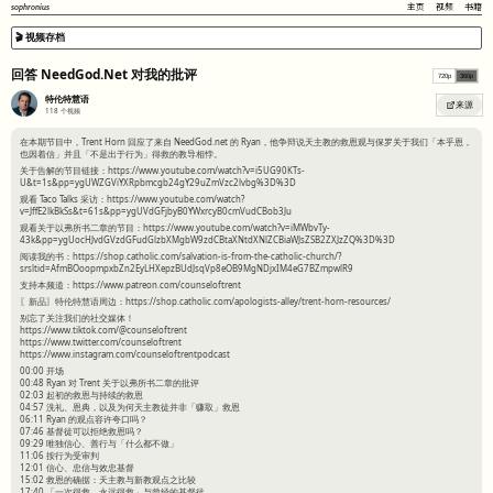
sophronius
主页
视频
书籍
🎬 视频存档
回答 NeedGod.Net 对我的批评
720p
360p
特伦特慧语
来源
118
个视频
在本期节目中，Trent Horn 回应了来自 NeedGod.net 的 Ryan，他争辩说天主教的救恩观与保罗关于我们「本乎恩，
也因着信」并且「不是出于行为」得救的教导相悖。
关于告解的节目链接：https://www.youtube.com/watch?v=i5UG90KTs-
U&t=1s&pp=ygUWZGViYXRpbmcgb24gY29uZmVzc2lvbg%3D%3D
观看 Taco Talks 采访：https://www.youtube.com/watch?
v=JffE2lkBkSs&t=61s&pp=ygUVdGFjbyB0YWxrcyB0cmVudCBob3Ju
观看关于以弗所书二章的节目：https://www.youtube.com/watch?v=iMWbvTy-
43k&pp=ygUocHJvdGVzdGFudGlzbXMgbW9zdCBtaXNtdXNlZCBiaWJsZSB2ZXJzZQ%3D%3D
阅读我的书：https://shop.catholic.com/salvation-is-from-the-catholic-church/?
srsltid=AfmBOoopmpxbZn2EyLHXepzBUdJsqVp8eOB9MgNDjxIM4eG7BZmpwlR9
支持本频道：https://www.patreon.com/counseloftrent
〖新品〗特伦特慧语周边：https://shop.catholic.com/apologists-alley/trent-horn-resources/
别忘了关注我们的社交媒体！
https://www.tiktok.com/@counseloftrent
https://www.twitter.com/counseloftrent
https://www.instagram.com/counseloftrentpodcast
00:00 开场
00:48 Ryan 对 Trent 关于以弗所书二章的批评
02:03 起初的救恩与持续的救恩
04:57 洗礼、恩典，以及为何天主教徒并非「赚取」救恩
06:11 Ryan 的观点容许夸口吗？
07:46 基督徒可以拒绝救恩吗？
09:29 唯独信心、善行与「什么都不做」
11:06 按行为受审判
12:01 信心、忠信与效忠基督
15:02 救恩的确据：天主教与新教观点之比较
17:40 「一次得救，永远得救」与曾经的基督徒