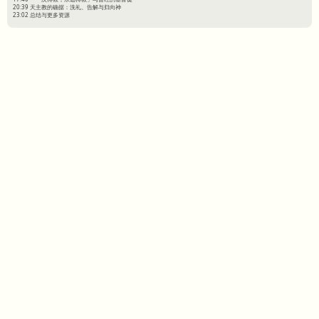
20:39 天主教的确据：洗礼、告解与归向神
23:02 总结与更多资源