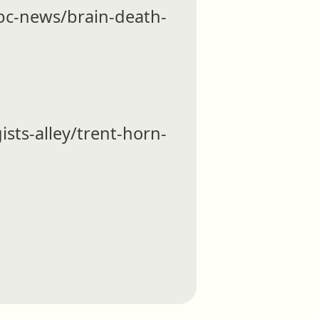
ews/brain-death-
-alley/trent-horn-