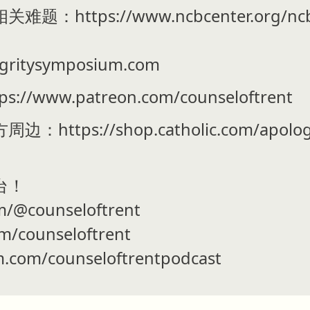
tps://www.ncbcenter.org/ncbc-n
tegritysymposium.com
www.patreon.com/counseloftrent
s://shop.catholic.com/apologists
台！
m/@counseloftrent
om/counseloftrent
m.com/counseloftrentpodcast