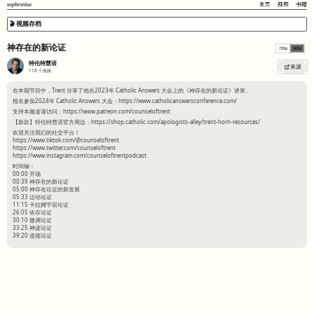
sophronius
主页
视频
书籍
🎬 视频存档
神存在的新论证
720p
360p
特伦特慧语
来源
118
个视频
在本期节目中，Trent 分享了他在2023年 Catholic Answers 大会上的《神存在的新论证》讲座。
报名参加2024年 Catholic Answers 大会：https://www.catholicanswersconference.com/
支持本频道请访问：https://www.patreon.com/counseloftrent
【新款】特伦特慧语官方周边：https://shop.catholic.com/apologists-alley/trent-horn-resources/
欢迎关注我们的社交平台！
https://www.tiktok.com/@counseloftrent
https://www.twitter.com/counseloftrent
https://www.instagram.com/counseloftrentpodcast
时间轴：
00:00 开场
00:39 神存在的新论证
05:00 神存在论证的新发展
05:33 运动论证
11:15 卡拉姆宇宙论证
26:05 依存论证
30:10 微调论证
33:25 神迹论证
39:20 道德论证