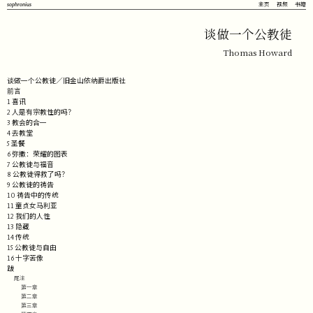
sophronius
主页
视频
书籍
谈做一个公教徒
Thomas Howard
谈做一个公教徒／旧金山依纳爵出版社
前言
1 喜讯
2 人是有宗教性的吗？
3 教会的合一
4 去教堂
5 圣餐
6 弥撒：荣耀的图表
7 公教徒与福音
8 公教徒得救了吗？
9 公教徒的祷告
10 祷告中的传统
11 童贞女马利亚
12 我们的人性
13 隐藏
14 传统
15 公教徒与自由
16 十字苦像
跋
尾注
第一章
第二章
第三章